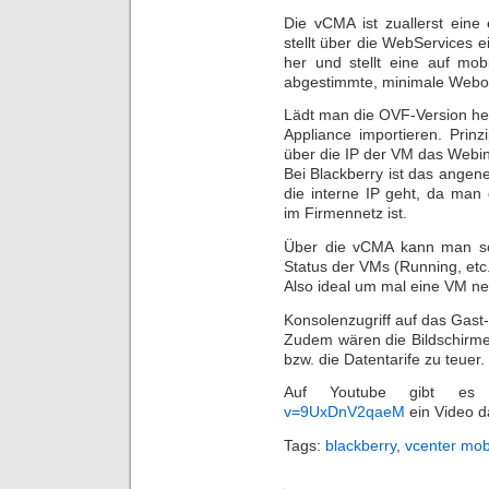
Die vCMA ist zuallerst eine
stellt über die WebServices
her und stellt eine auf mob
abgestimmte, minimale Webob
Lädt man die OVF-Version her
Appliance importieren. Prin
über die IP der VM das Webinte
Bei Blackberry ist das angen
die interne IP geht, da man 
im Firmennetz ist.
Über die vCMA kann man so
Status der VMs (Running, etc
Also ideal um mal eine VM neu
Konsolenzugriff auf das Gast-
Zudem wären die Bildschirme
bzw. die Datentarife zu teuer.
Auf Youtube gibt e
v=9UxDnV2qaeM
ein Video da
Tags:
blackberry
,
vcenter mob