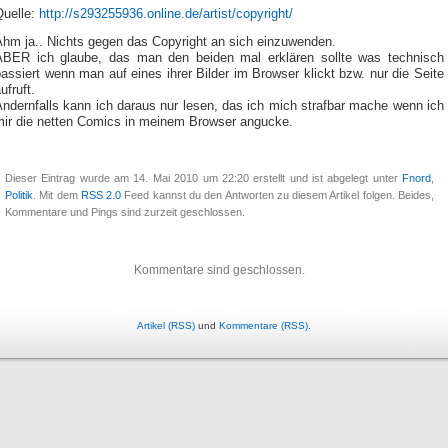
Quelle:
http://s293255936.online.de/artist/copyright/
Ähm ja.. Nichts gegen das Copyright an sich einzuwenden.
ABER ich glaube, das man den beiden mal erklären sollte was technisch
assiert wenn man auf eines ihrer Bilder im Browser klickt bzw. nur die Seite
ufruft.
ndernfalls kann ich daraus nur lesen, das ich mich strafbar mache wenn ich
mir die netten Comics in meinem Browser angucke.
Dieser Eintrag wurde am 14. Mai 2010 um 22:20 erstellt und ist abgelegt unter
Fnord
,
Politik
. Mit dem
RSS 2.0
Feed kannst du den Antworten zu diesem Artikel folgen. Beides,
Kommentare und Pings sind zurzeit geschlossen.
Kommentare sind geschlossen.
Artikel (RSS)
und
Kommentare (RSS)
.