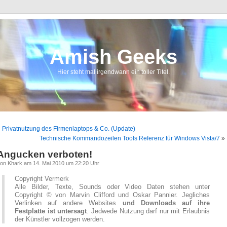
Amish Geeks
Hier steht mal irgendwann ein toller Titel.
«
Privatnutzung des Firmenlaptops & Co. (Update)
Technische Kommandozeilen Tools Referenz für Windows Vista/7
»
Angucken verboten!
on Khark am 14. Mai 2010 um 22:20 Uhr
Copyright Vermerk
Alle Bilder, Texte, Sounds oder Video Daten stehen unter
Copyright © von Marvin Clifford und Oskar Pannier. Jegliches
Verlinken auf andere Websites
und Downloads auf ihre
Festplatte ist untersagt
. Jedwede Nutzung darf nur mit Erlaubnis
der Künstler vollzogen werden.