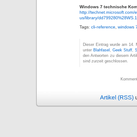
Windows 7 technische Kom
http://technet.microsoft.com/
us/library/dd799280%28WS.
Tags:
cli-reference
,
windows 
Dieser Eintrag wurde am 14. M
unter
Blahfasel
,
Geek Stuff
,
S
den Antworten zu diesem Arti
sind zurzeit geschlossen.
Kommenta
Artikel (RSS)