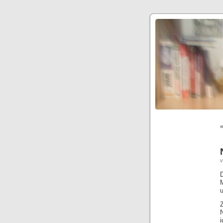
v
D
i