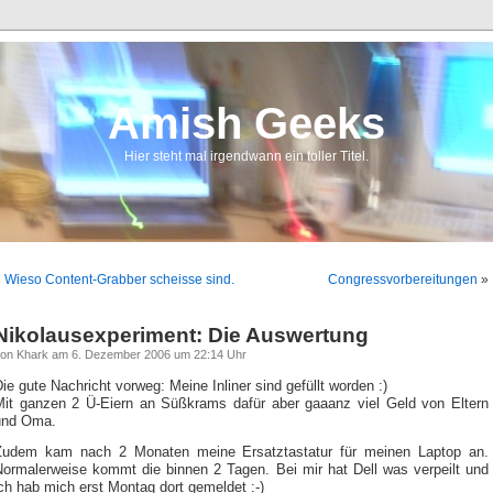
Amish Geeks
Hier steht mal irgendwann ein toller Titel.
«
Wieso Content-Grabber scheisse sind.
Congressvorbereitungen
»
Nikolausexperiment: Die Auswertung
on Khark am 6. Dezember 2006 um 22:14 Uhr
ie gute Nachricht vorweg: Meine Inliner sind gefüllt worden :)
Mit ganzen 2 Ü-Eiern an Süßkrams dafür aber gaaanz viel Geld von Eltern
und Oma.
Zudem kam nach 2 Monaten meine Ersatztastatur für meinen Laptop an.
Normalerweise kommt die binnen 2 Tagen. Bei mir hat Dell was verpeilt und
ch hab mich erst Montag dort gemeldet :-)