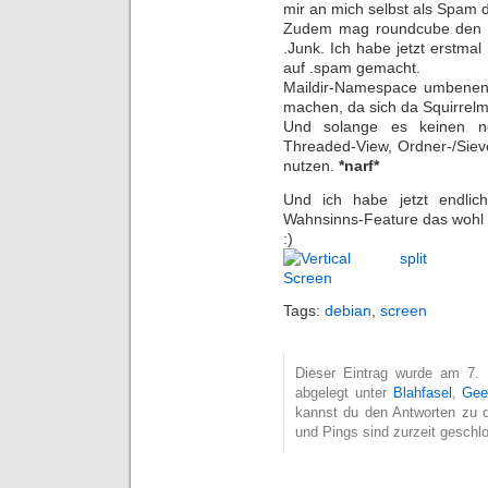
mir an mich selbst als Spam d
Zudem mag roundcube den .
.Junk. Ich habe jetzt erstma
auf .spam gemacht.
Maildir-Namespace umbenen
machen, da sich da Squirrel
Und solange es keinen n
Threaded-View, Ordner-/Siev
nutzen.
*narf*
Und ich habe jetzt endlich
Wahnsinns-Feature das wohl 
:)
Tags:
debian
,
screen
Dieser Eintrag wurde am 7. 
abgelegt unter
Blahfasel
,
Gee
kannst du den Antworten zu d
und Pings sind zurzeit geschl