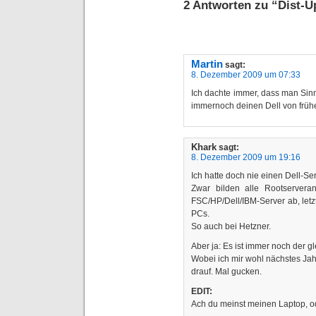
2 Antworten zu “Dist-
Martin
sagt:
8. Dezember 2009 um 07:33
Ich dachte immer, dass man Sinn
immernoch deinen Dell von früh
Khark
sagt:
8. Dezember 2009 um 19:16
Ich hatte doch nie einen Dell-Ser
Zwar bilden alle Rootserveran
FSC/HP/Dell/IBM-Server ab, let
PCs.
So auch bei Hetzner.
Aber ja: Es ist immer noch der gl
Wobei ich mir wohl nächstes Jah
drauf. Mal gucken.
EDIT:
Ach du meinst meinen Laptop, od