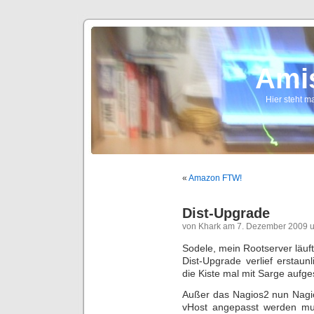
Ami
Hier steht ma
«
Amazon FTW!
Dist-Upgrade
von Khark am 7. Dezember 2009 
Sodele, mein Rootserver läuft
Dist-Upgrade verlief erstau
die Kiste mal mit Sarge aufge
Außer das Nagios2 nun Nagio
vHost angepasst werden mu