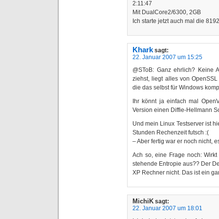
2:11:47
Mit DualCore2/6300, 2GB
Ich starte jetzt auch mal die 8192
Khark
sagt:
22. Januar 2007 um 15:25
@SToB: Ganz ehrlich? Keine 
ziehst, liegt alles von OpenSSL
die das selbst für Windows kompi
Ihr könnt ja einfach mal Open
Version einen Diffie-Hellmann Sc
Und mein Linux Testserver ist h
Stunden Rechenzeit futsch :(
– Aber fertig war er noch nicht, e
Ach so, eine Frage noch: Wirkt 
stehende Entropie aus?? Der Deb
XP Rechner nicht. Das ist ein g
MichiK
sagt:
22. Januar 2007 um 18:01