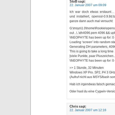
StoB
sagt:
22. Januar 2007 um 09:09
Ich war doch etwas erstaunt
und installiert, openssl-0.9.8
ganze dann auch mal versucht:
G:\msys\1.0\home\Rookie\opens
out ..\..\dh4096.pem 4096 && up
\\NEOPHYTE has been up for: 0 d
Loading ‘screen’ into random st
Generating DH parameters, 4096 
This is going to take a long time
[viele Punkte, paar Pluszeichen..
\\NEOPHYTE has been up for: 0 d
=> 1 Stunde, 32 Minuten
Windows XP Pro. SP2, P4 3 G
(Aufruf nicht aus MSYS/bash so
Hab ich irgendwas falsch gemac
Oder hast du eine Cygwin-Vers
Chris
sagt:
22. Januar 2007 um 12:16