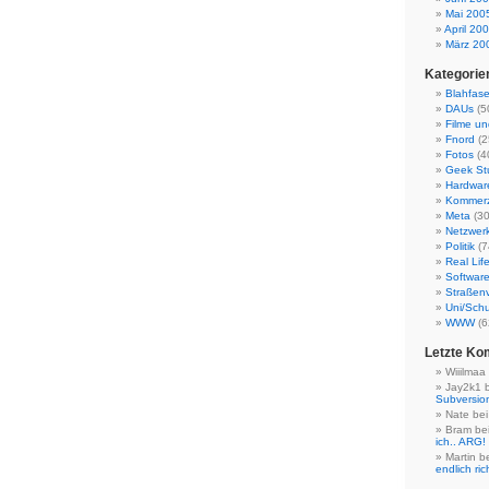
Mai 200
April 20
März 20
Kategorie
Blahfase
DAUs
(5
Filme u
Fnord
(2
Fotos
(4
Geek Stu
Hardwar
Kommer
Meta
(30
Netzwer
Politik
(7
Real Lif
Softwar
Straßen
Uni/Schu
WWW
(6
Letzte K
Wiiilmaa
Jay2k1 
Subversio
Nate be
Bram be
ich.. ARG!
Martin b
endlich ric