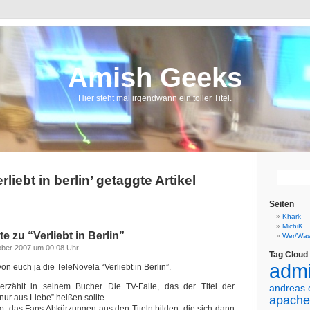
Amish Geeks
Hier steht mal irgendwann ein toller Titel.
erliebt in berlin’ getaggte Artikel
Seiten
Khark
MichiK
e zu “Verliebt in Berlin”
Wer/Was
ober 2007 um 00:08 Uhr
Tag Cloud
admi
on euch ja die TeleNovela “Verliebt in Berlin”.
rzählt in seinem Bucher Die TV-Falle, das der Titel der
andreas 
nur aus Liebe” heißen sollte.
apache
 so, das Fans Abkürzungen aus den Titeln bilden, die sich dann