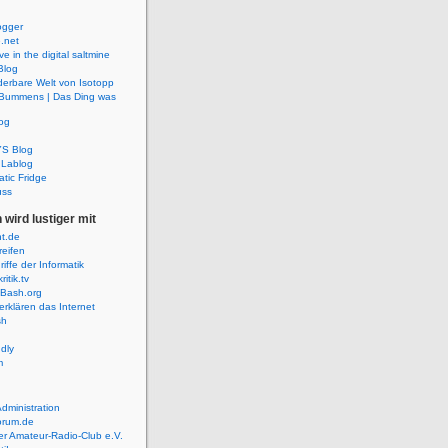
ogger
e.net
ve in the digital saltmine
Blog
erbare Welt von Isotopp
Bummens | Das Ding was
og
S Blog
 Lablog
tic Fridge
uss
wird lustiger mit
t.de
reifen
iffe der Informatik
itik.tv
Bash.org
 erklären das Internet
sh
ndly
m
dministration
orum.de
r Amateur-Radio-Club e.V.