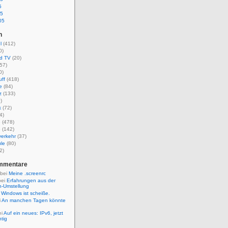
5
05
05
n
l
(412)
0)
nd TV
(20)
57)
0)
ff
(418)
e
(84)
z
(133)
)
k
(72)
4)
e
(478)
e
(142)
verkehr
(37)
le
(80)
2)
ommentare
 bei
Meine .screenrc
bei
Erfahrungen aus der
n-Umstellung
i
Windows ist scheiße.
i
An manchen Tagen könnte
ei
Auf ein neues: IPv6, jetzt
htig