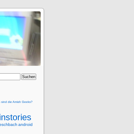
 sind die Amish Geeks?
nstories
eschbach
android