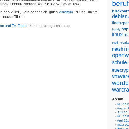
beru
 überall benutzt werden, wie z.B. GZSZ, DSDS, usw.
blackber
r das ANAL, kein sonderlich gutes
Akronym
ist und suchte
debian
 neuen Titel :-)
finanzpar
lme und TV
,
Fnord
|
Kommentare geschlossen
http
handy
linux
ma
mod_rewrit
n
netsh
openw
schule
truecryp
vmwar
wordp
warcra
Archiv
Mai 201
August 
Juni 201
Mai 201
April 20
März 20
Februar