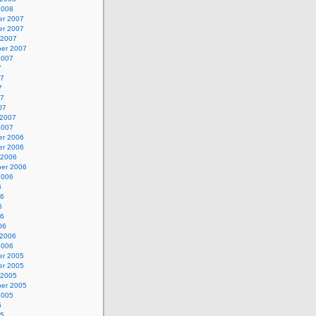
2008
r 2007
r 2007
 2007
er 2007
2007
7
07
7
07
07
 2007
2007
r 2006
r 2006
 2006
er 2006
2006
6
06
6
06
06
 2006
2006
r 2005
r 2005
 2005
er 2005
2005
5
05