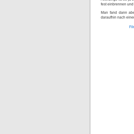
fest einbrennen und
Man fand dann abe
daraufhin nach einem
Fi