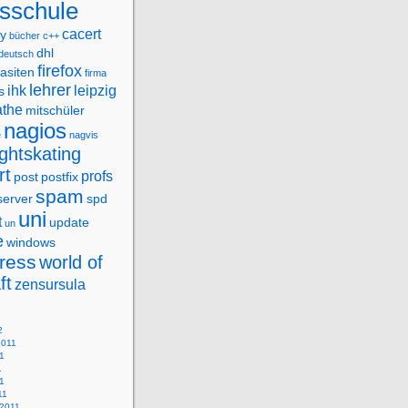
fsschule
cacert
ry
bücher
c++
dhl
deutsch
firefox
asiten
firma
lehrer
ihk
leipzig
s
the
mitschüler
nagios
e
nagvis
ightskating
rt
profs
post
postfix
spam
server
spd
uni
t
update
un
e
windows
ress
world of
ft
zensursula
2
2011
1
1
11
11
 2011