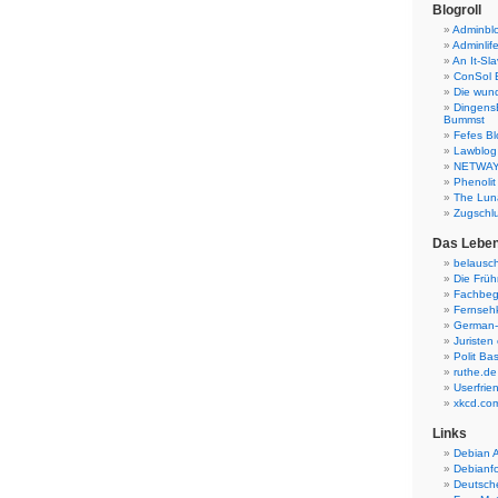
Blogroll
Adminbl
Adminlif
An It-Sla
ConSol 
Die wund
Dingens
Bummst
Fefes Bl
Lawblog
NETWAY
Phenolit
The Luna
Zugschl
Das Leben 
belausch
Die Früh
Fachbegr
Fernsehkr
German-
Juristen
Polit Ba
ruthe.de
Userfrie
xkcd.co
Links
Debian A
Debianf
Deutsche