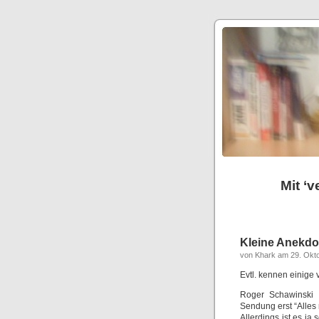
Mit ‘v
Kleine Anekdot
von Khark am 29. Okt
Evtl. kennen einige v
Roger Schawinski e
Sendung erst “Alles 
Allerdings ist es ja