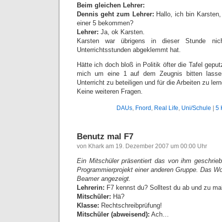
Beim gleichen Lehrer:
Dennis geht zum Lehrer:
Hallo, ich bin Karsten,
einer 5 bekommen?
Lehrer:
Ja, ok Karsten.
Karsten war übrigens in dieser Stunde ni
Unterrichtsstunden abgeklemmt hat.
Hätte ich doch bloß in Politik öfter die Tafel gep
mich um eine 1 auf dem Zeugnis bitten lassen
Unterricht zu beteiligen und für die Arbeiten zu ler
Keine weiteren Fragen.
DAUs
,
Fnord
,
Real Life
,
Uni/Schule
|
5 
Benutz mal F7
von Khark am 19. Dezember 2007 um 00:00 Uhr
Ein Mitschüler präsentiert das von ihm geschrieb
Programmierprojekt einer anderen Gruppe. Das W
Beamer angezeigt.
Lehrerin:
F7 kennst du? Solltest du ab und zu ma
Mitschüler:
Hä?
Klasse:
Rechtschreibprüfung!
Mitschüler (abweisend):
Ach…