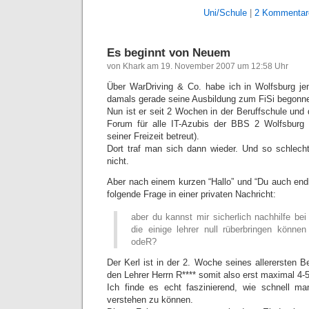
Uni/Schule
|
2 Kommentar
Es beginnt von Neuem
von Khark am 19. November 2007 um 12:58 Uhr
Über WarDriving & Co. habe ich in Wolfsburg je
damals gerade seine Ausbildung zum FiSi begonne
Nun ist er seit 2 Wochen in der Beruffschule und
Forum für alle IT-Azubis der BBS 2 Wolfsburg 
seiner Freizeit betreut).
Dort traf man sich dann wieder. Und so schlech
nicht.
Aber nach einem kurzen “Hallo” und “Du auch end
folgende Frage in einer privaten Nachricht:
aber du kannst mir sicherlich nachhilfe be
die einige lehrer null rüberbringen könne
odeR?
Der Kerl ist in der 2. Woche seines allerersten B
den Lehrer Herrn R**** somit also erst maximal 4-
Ich finde es echt faszinierend, wie schnell m
verstehen zu können.